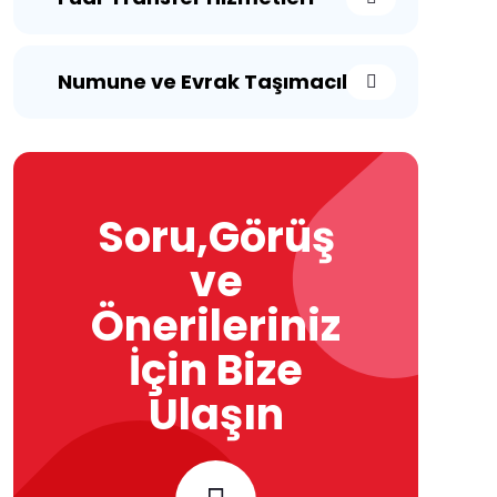
Numune ve Evrak Taşımacılığı
Soru,Görüş
ve
Önerileriniz
İçin Bize
Ulaşın